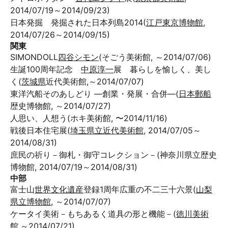
2014/07/19～2014/09/23)
日本発掘 発掘された日本列島2014(
江戸東京博物館
,
2014/07/26～2014/09/15)
関東
SIMONDOLL
四谷シモン
(そごう美術館, ～2014/07/06)
生誕100周年記念
中原淳一
展 暮らしを愉しく、美し
く(
茨城県
近代美術館,～2014/07/07)
東洋汽船そのあしどり —創業・発展・合併—(
日本郵船
歴史博物館, ～2014/07/27)
人思い、人想う(ホキ美術館, 〜2014/11/16)
戦後日本住宅展(
埼玉県立近代美術館
, 2014/07/05～
2014/08/31)
庶民の祈り－御札・御守コレクション－(神奈川県立歴史
博物館, 2014/07/19～2014/08/31)
中部
富士山
世界文化遺産
登録1周年広重の不二三十六景(
山梨
県立博物館
, ～2014/07/07)
ケータイ美術－もちあるく道具の形と機能－(
徳川美術
館
,～2014/07/21)