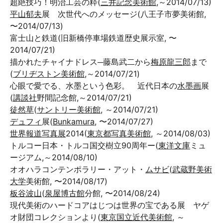
超絶技巧！明治工芸の粋(
三井記念美術館
,～2014/07/13)
平山郁夫
展 次世代へのメッセージ(八王子市夢美術館,
〜2014/07/13)
富士山と鉄道(旧新橋停車場鉄道歴史展示室, 〜
2014/07/21)
描かれたチャイナドレス─藤島武二から
梅原龍三郎
まで
(
ブリヂストン美術館
,～2014/07/21)
心眼で愛でる、水墨という色彩。 近代日本の
水墨画
展
(
講談社
野間記念館,～2014/07/21)
徒然草
(
サントリー美術館
, ～2014/07/21)
デュフィ
展(
Bunkamura
, 〜2014/07/27)
世界報道写真展
2014(
東京都写真美術館
, ～2014/08/03)
トルコー日本・トルコ国交樹立90周年ー(
東洋文庫
ミュ
ージアム,～2014/08/10)
オオハラコンテンポラリー・アット・
ムサビ
(
武蔵野美術
大学
美術館, 〜2014/08/17)
板谷波山
(
泉屋博古館
分館, 〜2014/08/24)
現代美術のハードコアはじつは世界の宝である展 ヤゲ
オ財団コレクションより(
東京国立近代美術館
, ～