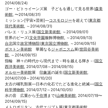
2014/08/24)
ゴー・ビトゥイーンズ展 子どもを通して見る世界(
森美
術館
, 〜2014/08/31)
ミッション[宇宙×芸術]―
コスモロジー
を超えて(
東京都
現代美術館
, ～2014/08/31)
バレエ・リュス展(
国立新美術館
, ～2014/09/01)
世界のビーズ(
文化学園
服飾博物館, ～2014/09/13)
台北
国立
故宮博物院
(
東京国立博物館
, ～2014/09/15)
ボストン美術館
華麗なる
ジャポニスム
展(
世田谷美術
館
, ～2014/09/15)
指輪 神々の時代から現代まで－時を越える輝き－(
国立
西洋美術館
, 2014/07/08～2014/09/15)
オルセー美術館
展
印象派
の誕生(
国立新美術館
,
2014/07/09～2014/10/20)
太古の哺乳類展―日本の化石でたどる進化と絶滅―(
国立
科学博物館
, 2014/07/12～2014/10/05)
水の音 広重から
千住博
まで(
山種美術館
, 2014/07/19〜
2014/09/15)
メトロポリタン
古代エジプト
展(
東京都美術館
,