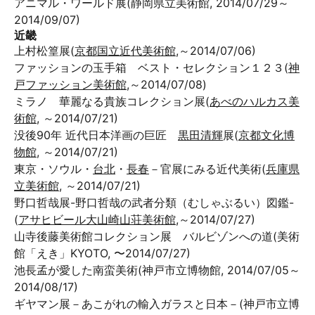
アニマル・ワールド展(静岡県立美術館, 2014/07/29～
2014/09/07)
近畿
上村松篁展(
京都国立近代美術館
,～2014/07/06)
ファッションの玉手箱 ベスト・セレクション１２３(
神
戸ファッション美術館
,～2014/07/08)
ミラノ 華麗なる貴族コレクション展(
あべのハルカス美
術館
, ～2014/07/21)
没後90年 近代日本洋画の巨匠
黒田清輝
展(
京都文化博
物館
, ～2014/07/21)
東京・ソウル・
台北
・
長春
－官展にみる近代美術(
兵庫県
立美術館
, ～2014/07/21)
野口哲哉展-野口哲哉の武者分類（むしゃぶるい）図鑑-
(
アサヒビール
大山崎山荘美術館
,～2014/07/27)
山寺後藤美術館コレクション展 バルビゾンへの道(美術
館「えき」KYOTO, 〜2014/07/27)
池長孟が愛した南蛮美術(神戸市立博物館, 2014/07/05～
2014/08/17)
ギヤマン展－あこがれの輸入ガラスと日本－(神戸市立博