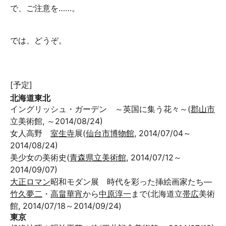
で、ご注意を……。
では、どうぞ。
[予定]
北海道東北
イングリッシュ・ガーデン ～英国に集う花々～(
郡山市
立美術館, ～2014/08/24)
女人高野
室生寺
展(
仙台市博物館
, 2014/07/04～
2014/08/24)
美少女の美術史(
青森県立美術館
, 2014/07/12～
2014/09/07)
大正ロマン
昭和モダン展 時代を彩った挿絵画家たち―
竹久夢二
・
高畠華宵
から
中原淳一
まで(北海道立
帯広
美術
館, 2014/07/18～2014/09/24)
東京