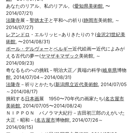
あなたのリアル、私のリアル。(
愛知県美術館
, 〜
2014/07/21)
法隆寺
展－
聖徳太子
と平和への祈り(
静岡市
美術館, ～
2014/07/27)
レアンドロ
・エルリッヒ−ありきたりの？(
金沢21世紀美
術館
, 〜2014/08/31)
ポール・デルヴォー
と
ベルギー
近代絵画ー近代によみが
える古代の夢ー(
ヤマザキマザック
美術館, ～
2014/09/23)
奇なるものへの挑戦－明治大正／異端の科学(
岐阜県
博物
館, 2014/07/04～2014/08/31)
法隆寺
－祈りとかたち(
新潟県立近代美術館
, 2014/07/05
～2014/08/17)
挑戦する
日本画
展 1950〜70年代の画家たち(
名古屋市
美術館
, 2014/07/05〜2014/08/24)
ＮＩＰＰＯＮ パノラマ大紀行－吉田初三郎のえがいた
大正・昭和－(
名古屋市
博物館, 2014/07/26～
2014/09/15)