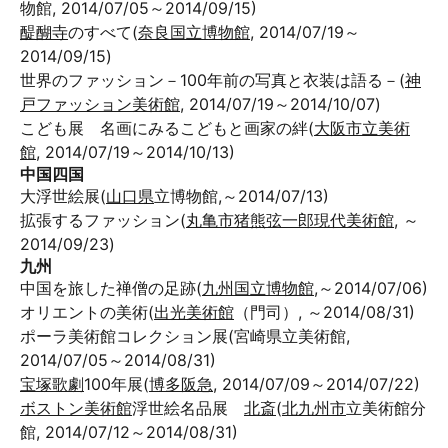
物館, 2014/07/05～2014/09/15)
醍醐寺
のすべて(
奈良国立博物館
, 2014/07/19～
2014/09/15)
世界のファッション－100年前の写真と衣装は語る－(
神
戸ファッション美術館
, 2014/07/19～2014/10/07)
こども展 名画にみるこどもと画家の絆(
大阪市立美術
館
, 2014/07/19～2014/10/13)
中国四国
大浮世絵展(
山口県
立博物館,～2014/07/13)
拡張するファッション(
丸亀市猪熊弦一郎現代美術館
, ～
2014/09/23)
九州
中国を旅した禅僧の足跡(
九州国立博物館
,～2014/07/06)
オリエントの美術(
出光美術館
（門司）, ～2014/08/31)
ポーラ美術館コレクション展(宮崎県立美術館,
2014/07/05～2014/08/31)
宝塚歌劇
100年展(
博多阪急
, 2014/07/09～2014/07/22)
ボストン美術館
浮世絵名品展
北斎
(
北九州市
立美術館分
館, 2014/07/12～2014/08/31)